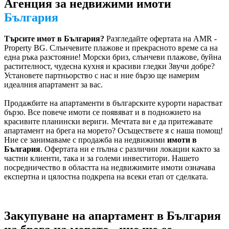
Агенция за недвижими имоти
България
Търсите имот в България?
Разгледайте офертата на AMR -
Property BG. Слънчевите плажове и прекрасното време са на
една ръка разстояние! Морски бриз, слънчеви плажове, буйна
растителност, чудесна кухня и красиви гледки Звучи добре?
Установете партньорство с нас и ние бързо ще намерим
идеалния апартамент за вас.
Продажбите на апартаменти в българските курорти нарастват
бързо. Все повече имоти се появяват и в подножието на
красивите планински вериги. Мечтата ви е да притежавате
апартамент на брега на морето? Осъществете я с наша помощ!
Ние се занимаваме с продажба на недвижими
имоти в
България
. Офертата ни е пълна с различни локации както за
частни клиенти, така и за големи инвеститори. Нашето
посредничество в областта на недвижимите имоти означава
експертна и цялостна подкрепа на всеки етап от сделката.
Закупуване на апартамент в България