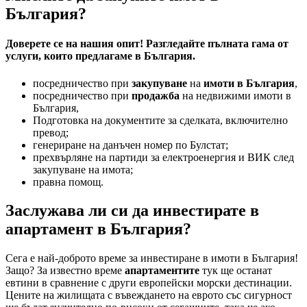
България?
Доверете се на нашия опит! Разгледайте пълната гама от
услуги, които предлагаме в България.
посредничество при
закупуване
на
имоти в България
,
посредничество при
продажба
на недвижими имоти в
България,
Подготовка на документите за сделката, включително
превод;
генериране на данъчен номер по Булстат;
прехвърляне на партиди за електроенергия и ВИК след
закупуване на имота;
правна помощ.
Заслужава ли си да инвестирате в
апартамент в България?
Сега е най-доброто време за инвестиране в имоти в България!
Защо? За известно време
апартаментите
тук ще останат
евтини в сравнение с други европейски морски дестинации.
Цените на жилищата с въвеждането на еврото със сигурност