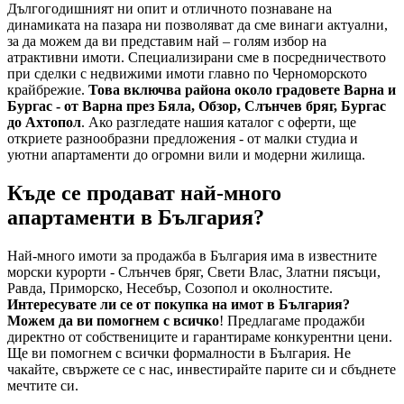
Дългогодишният ни опит и отличното познаване на
динамиката на пазара ни позволяват да сме винаги актуални,
за да можем да ви представим най – голям избор на
атрактивни имоти. Специализирани сме в посредничеството
при сделки с недвижими имоти главно по Черноморското
крайбрежие.
Това включва района около градовете Варна и
Бургас - от Варна през Бяла, Обзор, Слънчев бряг, Бургас
до Ахтопол
. Ако разгледате нашия каталог с оферти, ще
откриете разнообразни предложения - от малки студиа и
уютни апартаменти до огромни вили и модерни жилища.
Къде се продават най-много
апартаменти в България?
Най-много имоти за продажба в България има в известните
морски курорти - Слънчев бряг, Свети Влас, Златни пясъци,
Равда, Приморско, Несебър, Созопол и околностите.
Интересувате ли се от покупка на имот в България?
Можем да ви помогнем с всичко
! Предлагаме продажби
директно от собствениците и гарантираме конкурентни цени.
Ще ви помогнем с всички формалности в България. Не
чакайте, свържете се с нас, инвестирайте парите си и сбъднете
мечтите си.