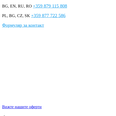
+359 879 115 808
BG, EN, RU, RO
+359 877 722 586
PL, BG, CZ, SK
Формуляр за контакт
Недвижими имоти в България
Предлагаме богат избор от изгодни
апартаменти
,
къщи
и
ваканционни имоти
за продажба в най-популярните морски
курорти –
Слънчев бряг
,
Несебър
,
Свети Влас
,
Равда
,
Ахелой
и други.
Без скрити такси
, с професионално
обслужване на български, английски, полски, руски и
румънски език.
Оферти за покупка на апартаменти и
къщи в най-добрите морски курорти
на България
Вижте нашите оферти