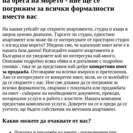
на брега на морето - ние ще се
погрижим за всички формалности
вместо вас
На нашия уебсайт ще откриете апартаменти, студиа и къщи в
широк ценови диапазон. Търсите ли студио, едностаен
апартамент или може би се интересувате от просторно студио
с изглед към морето? Убедени сме, че идеалният имот вече е в
нашата база данни! Разгледайте нашите апартаменти в
България и ни уведомете кой ви интересува най-много.
Описваме подробно всяка обява и я допълваме с подробни
снимки - така че да представим най-добре
конкретния имот
за продажба
. Отговаряме на всички въпроси и притеснения.
Ако се интересувате от конкретен имот, моля, не се колебайте
да се свържете с нас. Ние сме длъжни да се погрижим за
всички формалности, свързани с покупката или продажбата
на имот - събиране на необходимите документи, преводи,
нотариални услуги и работа с властите. Нашата компания
предоставя комплексни услуги. Доверете ни се и преди да се
усетите, ще бъдете собственик на мечтания апартамент.
Какво можете да очаквате от нас?
Покупка и продажба на имоти - посредничим при