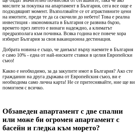
ще бъдат значително по-високи от сегашните, така че ако
мислите за покупка на апартамент в България, сега все още е
подходящият момент. Възползвайте се от атрактивните цени
на имотите, преди те да са скочили до небето! Това е реална
инвестиция - икономиката в България се развива бързо,
времето през лятото е винаги надеждно, а климатът
предразполага към почивка. Всяка година все повече хора
избират България за своя ваканционна дестинация.
Добрата новина е също, че данъкът върху наемите в България
е само 10% - една от най-ниските ставки в целия Европейски
съюз!
Какво е необходимо, за да закупите имот в България? Ако сте
гражданин на друга държава от Европейския съюз, ви е
необходима само лична карта! Не се притеснявайте, ние ще ви
помогнем с всичко.
Обзаведен апартамент с две спални
или може би огромен апартамент с
басейн и гледка към морето?