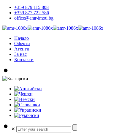
+359 879 115 808
+359 877 722 586
office@amr-imoti.bg
Начало
Оферти
Агенти
За нас
Контакти
✕