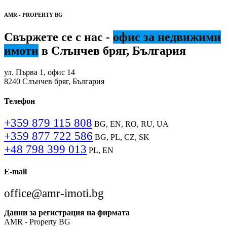
AMR - PROPERTY BG
Свържете се с нас -
офис за недвижими
имоти
в Слънчев бряг, България
ул. Първа 1, офис 14
8240 Слънчев бряг, България
Телефон
+359 879 115 808
BG, EN, RO, RU, UA
+359 877 722 586
BG, PL, CZ, SK
+48 798 399 013
PL, EN
E-mail
office@amr-imoti.bg
Данни за регистрация на фирмата
AMR - Property BG