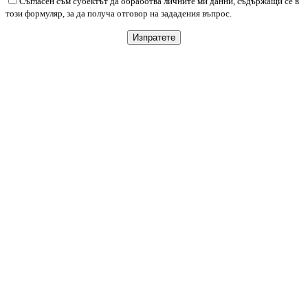
Съгласен съм субектът да обработва личните ми данни, съдържащи се в
този формуляр, за да получа отговор на зададения въпрос.