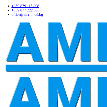
+359 879 115 808
+359 877 722 586
office@amr-imoti.bg