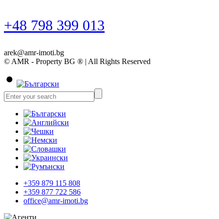
+48 798 399 013
arek@amr-imoti.bg
© AMR - Property BG ® | All Rights Reserved
+359 879 115 808
+359 877 722 586
office@amr-imoti.bg